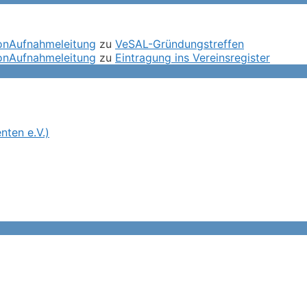
ronAufnahmeleitung
zu
VeSAL-Gründungstreffen
ronAufnahmeleitung
zu
Eintragung ins Vereinsregister
ten e.V.)