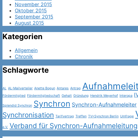
November 2015
Oktober 2015
September 2015
August 2015
Kategorien
Allgemein
Chronik
Schlagworte
Aufnahmelei
AL
AL-Mailverteiler
Anette Bogun
Antares
Antrag
I
Fördermitglied
Fördermitgliedschaft
Gehalt
Gründung
Hendrik Meyerhof
Interopa
Synchron
Synchron-Aufnahmeleiter
Splendid Synchron
Synchronisation
Tarifvertrag
Treffen
TV+Synchron Berlin
Umfrage
Verband für Synchron-Aufnahmeleitung
e.V.