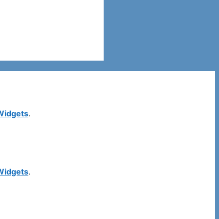
 Widgets
.
 Widgets
.