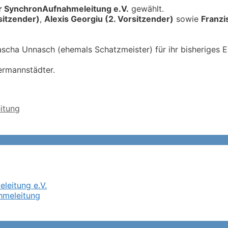
r SynchronAufnahmeleitung e.V.
gewählt.
sitzender)
,
Alexis Georgiu (2. Vorsitzender)
sowie
Franzi
scha Unnasch (ehemals Schatzmeister) für ihr bisheriges 
ermannstädter.
itung
leitung e.V.
hmeleitung