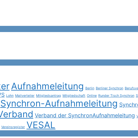
ter
Aufnahmeleitung
Berlin
Berliner Synchron
Berufsv
VS
Lohn
Mailverteiler
Mitgliedsantrag
Mitgliedschaft
Online
Runder Tisch Synchron
S
Synchron-Aufnahmeleitung
Synchr
Verband
Verband der SynchronAufnahmeleitung
VESAL
Vereinsregister