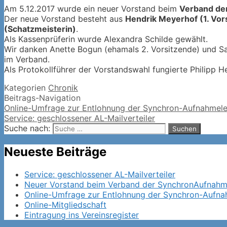
Am 5.12.2017 wurde ein neuer Vorstand beim
Verband de
Der neue Vorstand besteht aus
Hendrik Meyerhof (1. Vor
(Schatzmeisterin)
.
Als Kassenprüferin wurde Alexandra Schilde gewählt.
Wir danken Anette Bogun (ehamals 2. Vorsitzende) und Sa
im Verband.
Als Protokollführer der Vorstandswahl fungierte Philipp H
Kategorien
Chronik
Beitrags-Navigation
Online-Umfrage zur Entlohnung der Synchron-Aufnahmele
Service: geschlossener AL-Mailverteiler
Suche nach:
Neueste Beiträge
Service: geschlossener AL-Mailverteiler
Neuer Vorstand beim Verband der SynchronAufnahme
Online-Umfrage zur Entlohnung der Synchron-Aufna
Online-Mitgliedschaft
Eintragung ins Vereinsregister