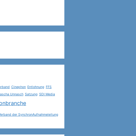
erband
Cinephon
Entlohnung
FFS
ascha Unnasch
Satzung
SDI Media
onbranche
Verband der SynchronAufnahmeleitung