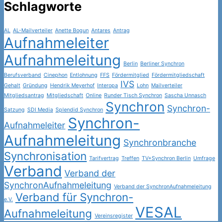
Schlagworte
AL
AL-Mailverteiler
Anette Bogun
Antares
Antrag
Aufnahmeleiter
Aufnahmeleitung
Berlin
Berliner Synchron
Berufsverband
Cinephon
Entlohnung
FFS
Fördermitglied
Fördermitgliedschaft
IVS
Gehalt
Gründung
Hendrik Meyerhof
Interopa
Lohn
Mailverteiler
Mitgliedsantrag
Mitgliedschaft
Online
Runder Tisch Synchron
Sascha Unnasch
Synchron
Synchron-
Satzung
SDI Media
Splendid Synchron
Synchron-
Aufnahmeleiter
Aufnahmeleitung
Synchronbranche
Synchronisation
Tarifvertrag
Treffen
TV+Synchron Berlin
Umfrage
Verband
Verband der
SynchronAufnahmeleitung
Verband der SynchronAufnahmeleitung
Verband für Synchron-
e.V.
VESAL
Aufnahmeleitung
Vereinsregister